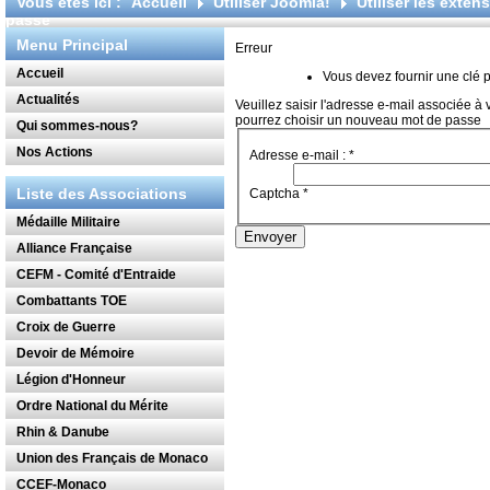
Vous êtes ici :
Accueil
Utiliser Joomla!
Utiliser les exten
passe
Menu Principal
Erreur
Accueil
Vous devez fournir une clé p
Actualités
Veuillez saisir l'adresse e-mail associée à
pourrez choisir un nouveau mot de passe
Qui sommes-nous?
Nos Actions
Adresse e-mail :
*
Liste des Associations
Captcha
*
Médaille Militaire
Envoyer
Alliance Française
CEFM - Comité d'Entraide
Combattants TOE
Croix de Guerre
Devoir de Mémoire
Légion d'Honneur
Ordre National du Mérite
Rhin & Danube
Union des Français de Monaco
CCEF-Monaco