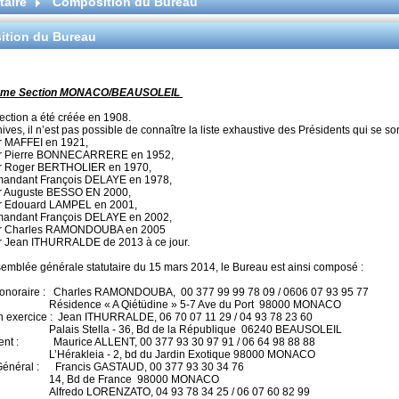
taire
Composition du Bureau
tion du Bureau
0ème Section MONACO/BEAUSOLEIL
ction a été créée en 1908.
ives, il n’est pas possible de connaître la liste exhaustive des Présidents qui se s
 MAFFEI en 1921,
r Pierre BONNECARRERE en 1952,
r Roger BERTHOLIER en 1970,
ndant François DELAYE en 1978,
 Auguste BESSO EN 2000,
 Edouard LAMPEL en 2001,
ndant François DELAYE en 2002,
r Charles RAMONDOUBA en 2005
 Jean ITHURRALDE de 2013 à ce jour.
ssemblée générale statutaire du 15 mars 2014, le Bureau est ainsi composé :
Honoraire : Charles RAMONDOUBA, 00 377 99 99 78 09 / 0606 07 93 95 77
ce « A Qiétüdine » 5-7 Ave du Port 98000 MONACO
n exercice : Jean ITHURRALDE, 06 70 07 11 29 / 04 93 78 23 60
tella - 36, Bd de la République 06240 BEAUSOLEIL
dent : Maurice ALLENT, 00 377 93 30 97 91 / 06 64 98 88 88
leia - 2, bd du Jardin Exotique 98000 MONACO
 Général : Francis GASTAUD, 00 377 93 30 34 76
 de France 98000 MONACO
 : Alfredo LORENZATO, 04 93 78 34 25 / 06 07 60 82 99