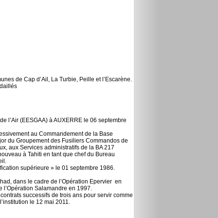
es de Cap d’Ail, La Turbie, Peille et l’Escarène.
daillés
ée de l’Air (EESGAA) à AUXERRE le 06 septembre
 successivement au Commandement de la Base
-Major du Groupement des Fusiliers Commandos de
x, aux Services administratifs de la BA 217
nouveau à Tahiti en tant que chef du Bureau
il.
ification supérieure » le 01 septembre 1986.
chad, dans le cadre de l’Opération Epervier en
e l’Opération Salamandre en 1997.
ux contrats successifs de trois ans pour servir comme
’institution le 12 mai 2011.