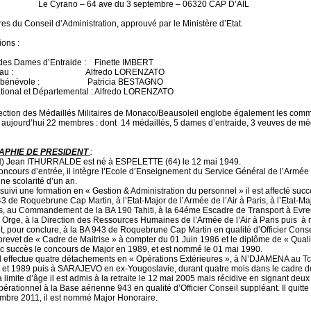
no – 64 ave du 3 septembre – 06320 CAP D’AIL
s du Conseil d’Administration, approuvé par le Ministère d’Etat.
ions :
 des Dames d’Entraide : Finette IMBERT
rapeau : Alfredo LORENZATO
teur bénévole : Patricia BESTAGNO
tional et Départemental : Alfredo LORENZATO
ction des Médaillés Militaires de Monaco/Beausoleil englobe également les commun
 aujourd’hui 22 membres : dont 14 médaillés, 5 dames d’entraide, 3 veuves de mé
APHIE DE PRESIDENT
:
H) Jean ITHURRALDE est né à ESPELETTE (64) le 12 mai 1949.
ncours d’entrée, il intègre l’Ecole d’Enseignement du Service Général de l’Arm
ne scolarité d’un an.
 suivi une formation en « Gestion & Administration du personnel » il est affecté
3 de Roquebrune Cap Martin, à l’Etat-Major de l’Armée de l’Air à Paris, à l’Etat
es, au Commandement de la BA 190 Tahiti, à la 64éme Escadre de Transport à Evreu
r Orge, à la Direction des Ressources Humaines de l’Armée de l’Air à Paris puis à 
t, pour conclure, à la BA 943 de Roquebrune Cap Martin en qualité d’Officier Conse
e brevet de « Cadre de Maitrise » à compter du 01 Juin 1986 et le diplôme de « Qual
ec succès le concours de Major en 1989, et est nommé le 01 mai 1990.
 il effectue quatre détachements en « Opérations Extérieures », à N’DJAMENA au T
 et 1989 puis à SARAJEVO en ex-Yougoslavie, durant quatre mois dans le cadre d
la limite d’âge il est admis à la retraite le 12 mai 2005 mais récidive en signant de
pérationnel à la Base aérienne 943 en qualité d’Officier Conseil suppléant. Il quitte l
mbre 2011, il est nommé Major Honoraire.