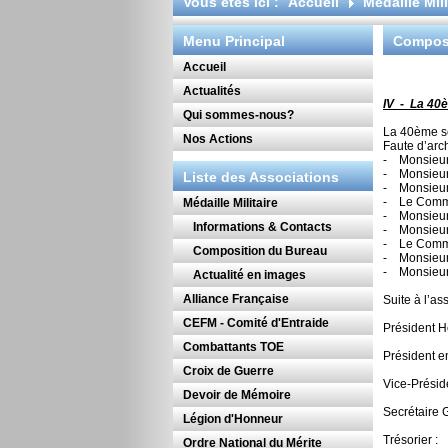
Vous êtes ici :
Accueil
Médaille Mili
Menu Principal
Composi
Accueil
Actualités
IV - La 4
Qui sommes-nous?
La 40ème se
Nos Actions
Faute d’arch
- Monsieur
- Monsieu
Liste des Associations
- Monsieu
- Le Comma
Médaille Militaire
- Monsieur
Informations & Contacts
- Monsieur
- Le Comma
Composition du Bureau
- Monsieu
- Monsieur
Actualité en images
Alliance Française
Suite à l’a
CEFM - Comité d'Entraide
Président 
Résiden
Combattants TOE
Président e
Palais S
Croix de Guerre
Vice-Prési
Devoir de Mémoire
L’Hérak
Secrétaire
Légion d'Honneur
14, Bd
Trésorier
Ordre National du Mérite