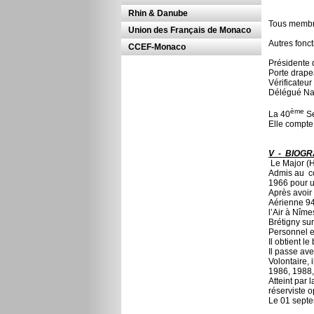
Le Cyra
Rhin & Danube
Tous membre
Union des Français de Monaco
Autres fonct
CCEF-Monaco
Présidente
Porte d
Vérifica
Délégué Na
ème
La 40
Se
Elle compte
V - BIOGR
Le Major (
Admis au co
1966 pour u
Après avoir
Aérienne 94
l’Air à Nîm
Brétigny su
Personnel e
Il obtient l
Il passe av
Volontaire,
1986, 1988,
Atteint par 
réserviste o
Le 01 septe