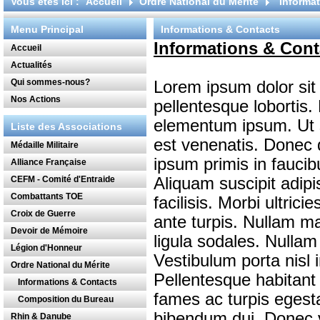
Vous êtes ici :
Accueil
Ordre National du Mérite
Informa
Menu Principal
Informations & Contacts
Informations & Cont
Accueil
Actualités
Qui sommes-nous?
Lorem ipsum dolor sit 
Nos Actions
pellentesque lobortis
elementum ipsum. Ut su
Liste des Associations
est venenatis. Donec 
Médaille Militaire
ipsum primis in faucibu
Alliance Française
CEFM - Comité d'Entraide
Aliquam suscipit adipis
Combattants TOE
facilisis. Morbi ultric
Croix de Guerre
ante turpis. Nullam ma
Devoir de Mémoire
ligula sodales. Nulla
Légion d'Honneur
Vestibulum porta nisl 
Ordre National du Mérite
Pellentesque habitant
Informations & Contacts
fames ac turpis egesta
Composition du Bureau
bibendum dui. Donec v
Rhin & Danube